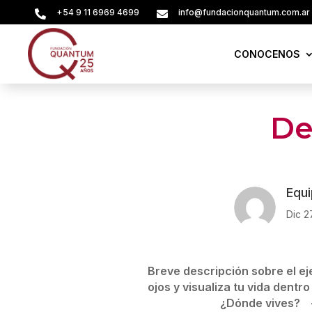
+54 9 11 6969 4699
info@fundacionquantum.com.ar


CONOCENOS
De
Equ
Dic 2
Breve descripción sobre el eje
ojos y visualiza tu vida dentr
¿Dónde vives? 