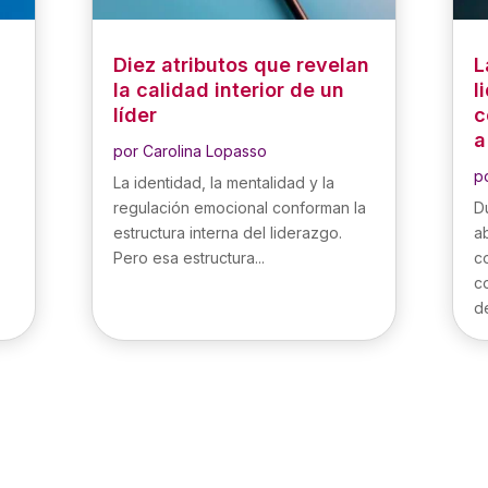
Diez atributos que revelan
L
la calidad interior de un
l
líder
c
a
por
Carolina Lopasso
p
La identidad, la mentalidad y la
regulación emocional conforman la
D
estructura interna del liderazgo.
a
Pero esa estructura...
c
c
de