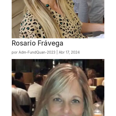
Rosario Frávega
por
Adm-FundQuan-2023
|
Abr 17, 2024